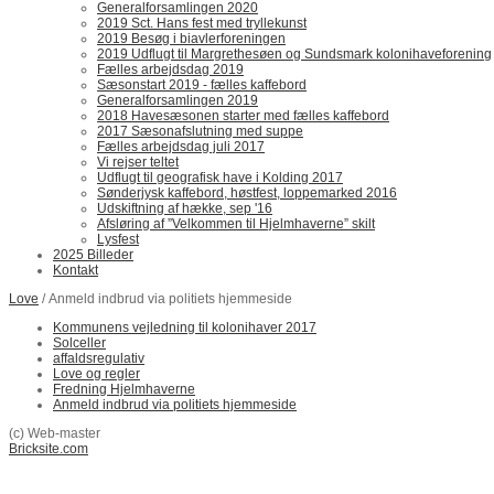
Generalforsamlingen 2020
2019 Sct. Hans fest med tryllekunst
2019 Besøg i biavlerforeningen
2019 Udflugt til Margrethesøen og Sundsmark kolonihaveforening
Fælles arbejdsdag 2019
Sæsonstart 2019 - fælles kaffebord
Generalforsamlingen 2019
2018 Havesæsonen starter med fælles kaffebord
2017 Sæsonafslutning med suppe
Fælles arbejdsdag juli 2017
Vi rejser teltet
Udflugt til geografisk have i Kolding 2017
Sønderjysk kaffebord, høstfest, loppemarked 2016
Udskiftning af hække, sep '16
Afsløring af ”Velkommen til Hjelmhaverne” skilt
Lysfest
2025 Billeder
Kontakt
Love
/ Anmeld indbrud via politiets hjemmeside
Kommunens vejledning til kolonihaver 2017
Solceller
affaldsregulativ
Love og regler
Fredning Hjelmhaverne
Anmeld indbrud via politiets hjemmeside
(c) Web-master
Bricksite.com