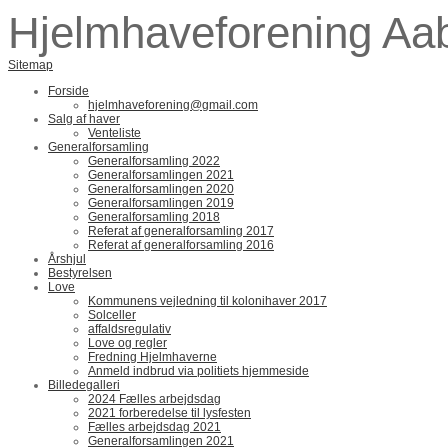
Hjelmhaveforening Aa
Sitemap
Forside
hjelmhaveforening@gmail.com
Salg af haver
Venteliste
Generalforsamling
Generalforsamling 2022
Generalforsamlingen 2021
Generalforsamlingen 2020
Generalforsamlingen 2019
Generalforsamling 2018
Referat af generalforsamling 2017
Referat af generalforsamling 2016
Årshjul
Bestyrelsen
Love
Kommunens vejledning til kolonihaver 2017
Solceller
affaldsregulativ
Love og regler
Fredning Hjelmhaverne
Anmeld indbrud via politiets hjemmeside
Billedegalleri
2024 Fælles arbejdsdag
2021 forberedelse til lysfesten
Fælles arbejdsdag 2021
Generalforsamlingen 2021