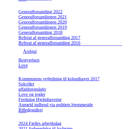
Generalforsamling 2022
Generalforsamlingen 2021
Generalforsamlingen 2020
Generalforsamlingen 2019
Generalforsamling 2018
Referat af generalforsamling 2017
Referat af generalforsamling 2016
Årshjul
Bestyrelsen
Love
Kommunens vejledning til kolonihaver 2017
Solceller
affaldsregulativ
Love og regler
Fredning Hjelmhaverne
Anmeld indbrud via politiets hjemmeside
Billedegalleri
2024 Fælles arbejdsdag
2021 forberedelse til lysfesten