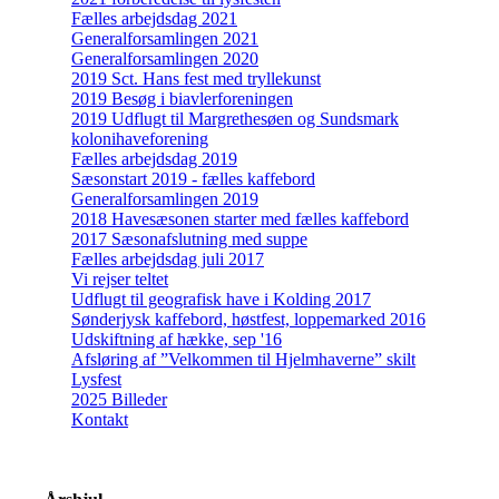
Fælles arbejdsdag 2021
Generalforsamlingen 2021
Generalforsamlingen 2020
2019 Sct. Hans fest med tryllekunst
2019 Besøg i biavlerforeningen
2019 Udflugt til Margrethesøen og Sundsmark
kolonihaveforening
Fælles arbejdsdag 2019
Sæsonstart 2019 - fælles kaffebord
Generalforsamlingen 2019
2018 Havesæsonen starter med fælles kaffebord
2017 Sæsonafslutning med suppe
Fælles arbejdsdag juli 2017
Vi rejser teltet
Udflugt til geografisk have i Kolding 2017
Sønderjysk kaffebord, høstfest, loppemarked 2016
Udskiftning af hække, sep '16
Afsløring af ”Velkommen til Hjelmhaverne” skilt
Lysfest
2025 Billeder
Kontakt