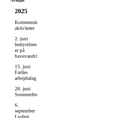
Årshjul
2025
Kommende
aktiviteter
2. juni
bestyrelsen
er på
havevandring
15. juni
Fælles
arbejdsdag
28. juni
Sommerfest
6.
september
Lysfest